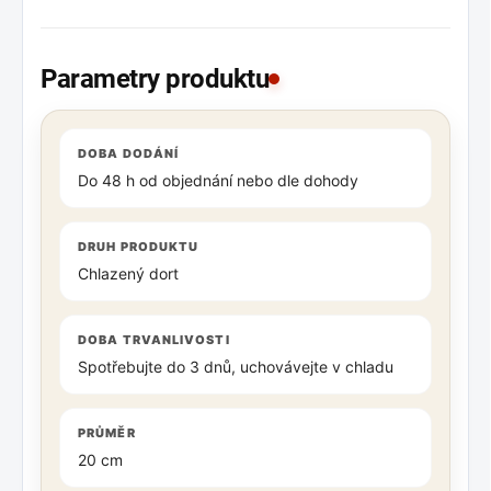
zdarma. Pod tuto částku účtujeme dopravné
zvlášť. Dovážíme
pouze po Praze
— mimo Prahu
Parametry produktu
zajistíme externího dopravce za individuální
příplatek.
DOBA DODÁNÍ
Do 48 h od objednání nebo dle dohody
DRUH PRODUKTU
Chlazený dort
DOBA TRVANLIVOSTI
Spotřebujte do 3 dnů, uchovávejte v chladu
PRŮMĚR
20 cm