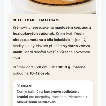
CHEESECAKE S MALINAMI
Krémový cheesecake na
máslovém korpusu z
bezlepkových sušenek
. Krém tvoří
fresh
cheese, smetana a bílá čokoláda
— jemný,
hladký a plný. Navrch přichází
vydatná vrstva
malin
, která dodává svěží a výraznou ovocnou
chuť.
Průměr dortu
20 cm
, váha
1850 g
. Zvládne
pohodlně
10–12 osob
.
BALENÍ
Dort je balený na
kartónové podložce
v
krabici
pro bezpečný transport. Připraveno k
okamžitému servírování
.