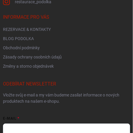
restaurace_podolka
INFORMACE PRO VÁS
REZERVACE & KONTAKTY
BLOG PODOLKA
Obchodní podmínky
Zásady ochrany osobních údajů
Změny a storno objednávek
ODEBÍRAT NEWSLETTER
Vložte svůj e-mail a my vám budeme zasílat informace o nových
produktech na našem e-shopu.
E-MAIL