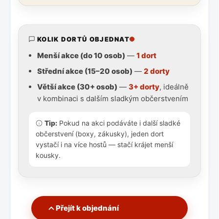
KOLIK DORTŮ OBJEDNAT
Menší akce (do 10 osob)
—
1 dort
Střední akce (15–20 osob)
—
2 dorty
Větší akce (30+ osob)
—
3+ dorty
, ideálně
v kombinaci s dalším sladkým občerstvením
Tip:
Pokud na akci podáváte i další sladké
občerstvení (boxy, zákusky), jeden dort
vystačí i na více hostů — stačí krájet menší
kousky.
Přejít k objednání