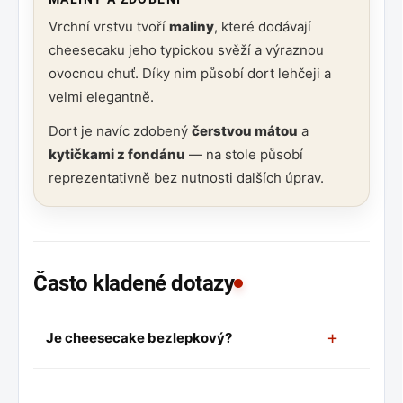
Vrchní vrstvu tvoří
maliny
, které dodávají
cheesecaku jeho typickou svěží a výraznou
ovocnou chuť. Díky nim působí dort lehčeji a
velmi elegantně.
Dort je navíc zdobený
čerstvou mátou
a
kytičkami z fondánu
— na stole působí
reprezentativně bez nutnosti dalších úprav.
Často kladené dotazy
+
Je cheesecake bezlepkový?
Ano. Korpus je z
másla a bezlepkových
sušenek
, dort neobsahuje lepek. V seznamu