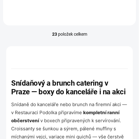
žloutkovým krémem a
karamelovou šlehačkou. Vrch
zdobí čokoláda Callebaut
Gold...
23
položek celkem
O
v
l
á
d
a
c
í
Snídaňový a brunch catering v
p
r
Praze — boxy do kanceláře i na akci
v
k
Snídaně do kanceláře nebo brunch na firemní akci —
y
v Restauraci Podolka připravíme
kompletní ranní
v
ý
občerstvení
v boxech připravených k servírování.
p
Croissanty se šunkou a sýrem, pálené muffiny s
i
míchanými vejci, variace mini quichů — vše čerstvě
s