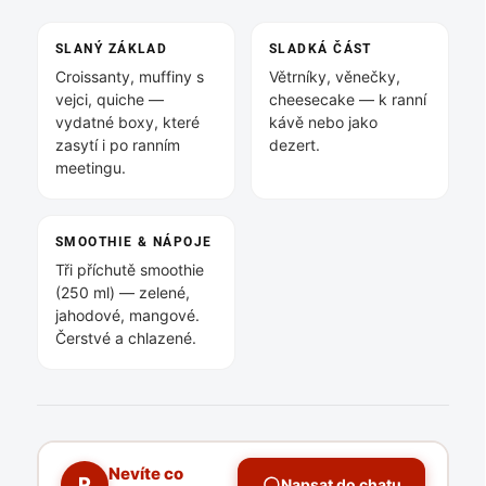
SLANÝ ZÁKLAD
SLADKÁ ČÁST
Croissanty, muffiny s
Větrníky, věnečky,
vejci, quiche —
cheesecake — k ranní
vydatné boxy, které
kávě nebo jako
zasytí i po ranním
dezert.
meetingu.
SMOOTHIE & NÁPOJE
Tři příchutě smoothie
(250 ml) — zelené,
jahodové, mangové.
Čerstvé a chlazené.
Nevíte co
P
Napsat do chatu