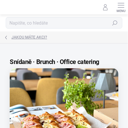
Přejít
na
obsah
Hledat
JAKOU MÁTE AKCI?
Snídaně · Brunch · Office catering