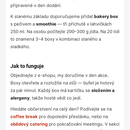
u
připravené v den dodání.
K slanému základu doporučujeme přidat
bakery box
s pečivem a
smoothie
— tři příchutě v lahvičkách
250 ml. Na osobu počítejte 200–300 g jídla. Na 20 lidí
to znamená 3–4 boxy v kombinaci slaného a
sladkého.
Jak to funguje
Objednejte z e-shopu, my doručíme v den akce.
Boxy otevřete a rozložíte na stůl — bufet je hotový
za pár minut. Každý box má kartičku se
složením a
alergeny
, takže hosté vědí co jedí.
Hledáte občerstvení na celý den? Podívejte se na
coffee break
pro dopolední přestávku, nebo na
obědový catering
pro pokračování meetingu. V sekci