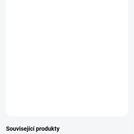
cena:
−
+
Přidat do košíku
Bezlepkové
pálené muffiny
z odpalovaného těsta plněné
nadýchanými
míchanými vejci
s restovanou cibulkou, máslem
a bylinkami. Navrch
pažitková pomazánka
, rukola a
mikrobylinky – elegantní brunchový kousek, který vypadá
luxusně a mizí rychle.
Nejčastější reakce:
„To je opravdu bezlepkové?!"
— a pak ho snědí úplně všichni, ne jen bezlepkáři.
DETAILNÍ INFORMACE
ZEPTAT SE
Související produkty