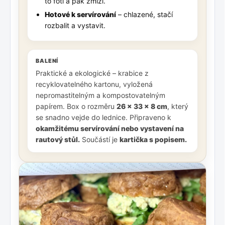
to fotí a pak zmizí.
Hotové k servírování
– chlazené, stačí
rozbalit a vystavit.
BALENÍ
Praktické a ekologické – krabice z
recyklovatelného kartonu, vyložená
nepromastitelným a kompostovatelným
papírem. Box o rozměru
26 × 33 × 8 cm
, který
se snadno vejde do lednice. Připraveno k
okamžitému servírování nebo vystavení na
rautový stůl.
Součástí je
kartička s popisem.