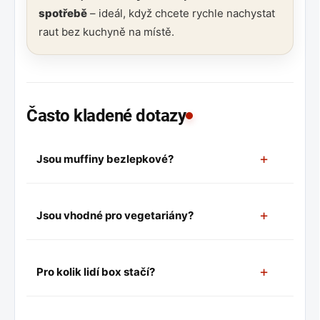
spotřebě
– ideál, když chcete rychle nachystat
raut bez kuchyně na místě.
Často kladené dotazy
+
Jsou muffiny bezlepkové?
Ano – používáme
bezlepkové odpalované
těsto
. Produkt je vhodný pro hosty s intolerancí
+
Jsou vhodné pro vegetariány?
lepku.
Ano. Muffiny jsou z
vajec
a
mléčných
surovin,
bez masa.
+
Pro kolik lidí box stačí?
Box má
12 ks
a je plánovaný pro
6–12 osob
. Na