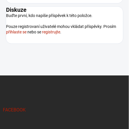
Diskuze
Buďte první, kdo napíše příspěvek k této položce.
Pouze registrovaní uživatelé mohou vkládat příspěvky. Prosím
přihlaste se
nebo se
registrujte
.
Z
á
p
a
t
í
FACEBOOK