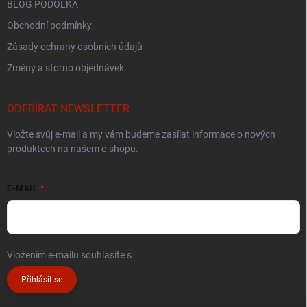
BLOG PODOLKA
Obchodní podmínky
Zásady ochrany osobních údajů
Změny a storno objednávek
ODEBÍRAT NEWSLETTER
Vložte svůj e-mail a my vám budeme zasílat informace o nových
produktech na našem e-shopu.
E-MAIL
Vložením e-mailu souhlasíte s
podmínkami ochrany osobních údajů
Přihlásit se