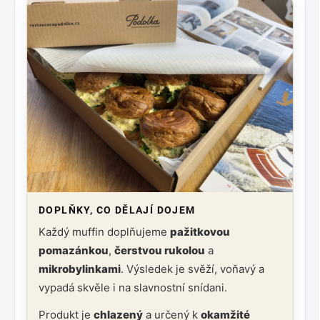
DOPLŇKY, CO DĚLAJÍ DOJEM
Každý muffin doplňujeme
pažitkovou
pomazánkou
,
čerstvou rukolou
a
mikrobylinkami
. Výsledek je svěží, voňavý a
vypadá skvěle i na slavnostní snídani.
Produkt je
chlazený
a určený k
okamžité