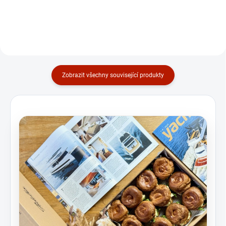
chutě v jednom boxu, které skvěle
„wow" efekt a přitom občerstvení,
fungují ke kávě i jako...
které se jí v ruce bez stresu.
Skvělé...
Zobrazit všechny související produkty