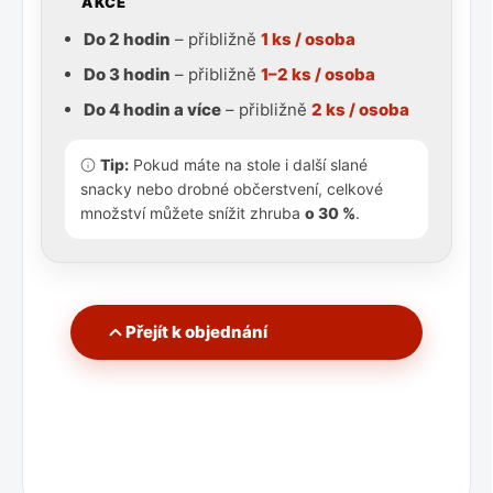
AKCE
Do 2 hodin
– přibližně
1 ks / osoba
Do 3 hodin
– přibližně
1–2 ks / osoba
Do 4 hodin a více
– přibližně
2 ks / osoba
Tip:
Pokud máte na stole i další slané
snacky nebo drobné občerstvení, celkové
množství můžete snížit zhruba
o 30 %
.
Přejít k objednání