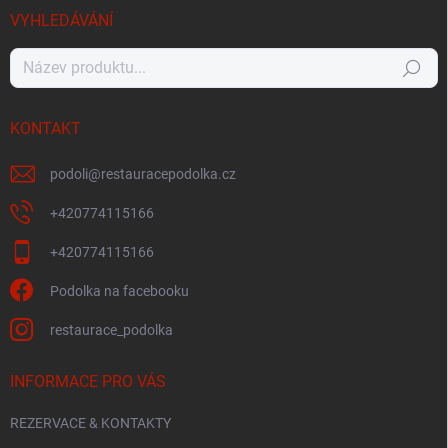
VYHLEDÁVÁNÍ
Hledat
KONTAKT
podoli
@
restauracepodolka.cz
+420774115166
+420774115166
Podolka na facebooku
restaurace_podolka
INFORMACE PRO VÁS
REZERVACE & KONTAKTY