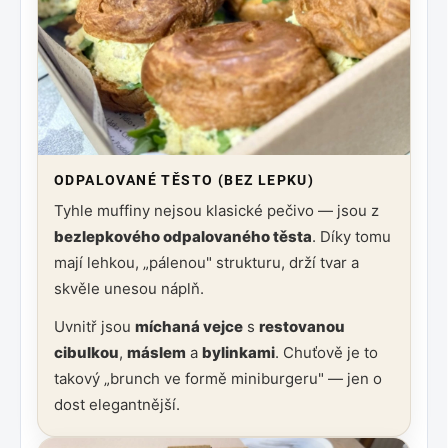
ODPALOVANÉ TĚSTO (BEZ LEPKU)
Tyhle muffiny nejsou klasické pečivo — jsou z
bezlepkového odpalovaného těsta
. Díky tomu
mají lehkou, „pálenou" strukturu, drží tvar a
skvěle unesou náplň.
Uvnitř jsou
míchaná vejce
s
restovanou
cibulkou
,
máslem
a
bylinkami
. Chuťově je to
takový „brunch ve formě miniburgeru" — jen o
dost elegantnější.