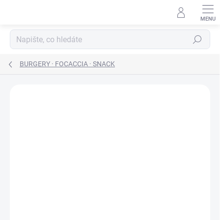
Přejít
na
obsah
Hledat
BURGERY · FOCACCIA · SNACK
VEGETARIÁNSKÉ
BEZLEPKOVÉ