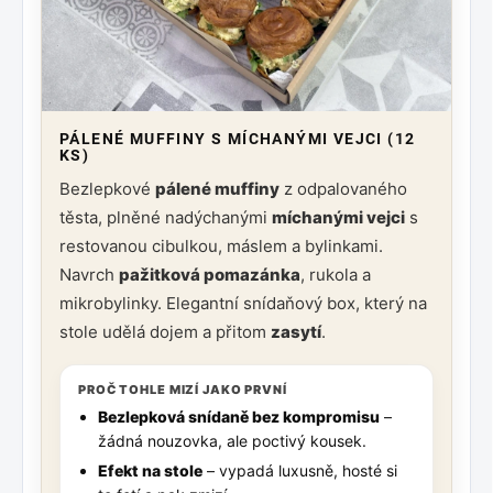
PÁLENÉ MUFFINY S MÍCHANÝMI VEJCI (12
KS)
Bezlepkové
pálené muffiny
z odpalovaného
těsta, plněné nadýchanými
míchanými vejci
s
restovanou cibulkou, máslem a bylinkami.
Navrch
pažitková pomazánka
, rukola a
mikrobylinky. Elegantní snídaňový box, který na
stole udělá dojem a přitom
zasytí
.
PROČ TOHLE MIZÍ JAKO PRVNÍ
Bezlepková snídaně bez kompromisu
–
žádná nouzovka, ale poctivý kousek.
Efekt na stole
– vypadá luxusně, hosté si