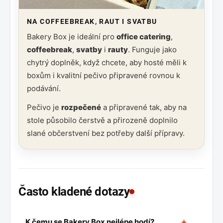
NA COFFEEBREAK, RAUT I SVATBU
Bakery Box je ideální pro
office catering
,
coffeebreak
,
svatby
i
rauty
. Funguje jako
chytrý doplněk, když chcete, aby hosté měli k
boxům i kvalitní pečivo připravené rovnou k
podávání.
Pečivo je
rozpečené
a připravené tak, aby na
stole působilo čerstvě a přirozeně doplnilo
slané občerstvení bez potřeby další přípravy.
Často kladené dotazy
+
K čemu se Bakery Box nejlépe hodí?