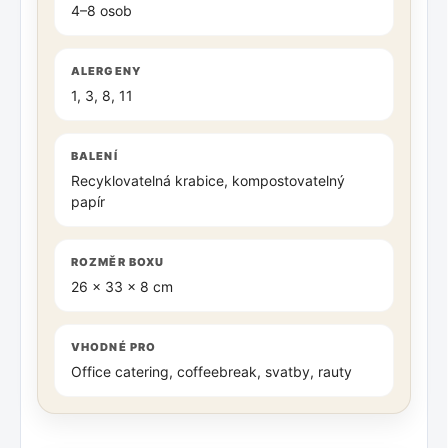
4–8 osob
ALERGENY
1, 3, 8, 11
BALENÍ
Recyklovatelná krabice, kompostovatelný
papír
ROZMĚR BOXU
26 × 33 × 8 cm
VHODNÉ PRO
Office catering, coffeebreak, svatby, rauty