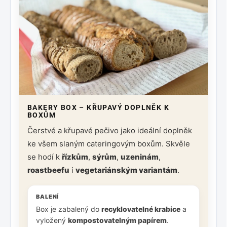
BAKERY BOX – KŘUPAVÝ DOPLNĚK K
BOXŮM
Čerstvé a křupavé pečivo jako ideální doplněk
ke všem slaným cateringovým boxům. Skvěle
se hodí k
řízkům
,
sýrům
,
uzeninám
,
roastbeefu
i
vegetariánským variantám
.
BALENÍ
Box je zabalený do
recyklovatelné krabice
a
vyložený
kompostovatelným papírem
.