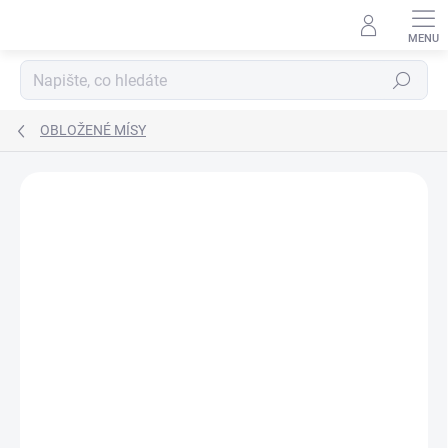
Přejít
na
obsah
Hledat
OBLOŽENÉ MÍSY