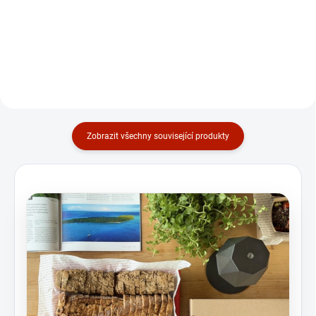
ještě líp chutná. Krůtí miniřízečky
ještě líp chutná. Šťavnatý hovězí
v bezlepkové kukuřičné
roastbeef v kořeněné marinádě
strouhance doplňuje svěží
doplňuje svěží wasabi křenová
pažitkový crème fraîche a...
majonéza, skleněné...
Zobrazit všechny související produkty