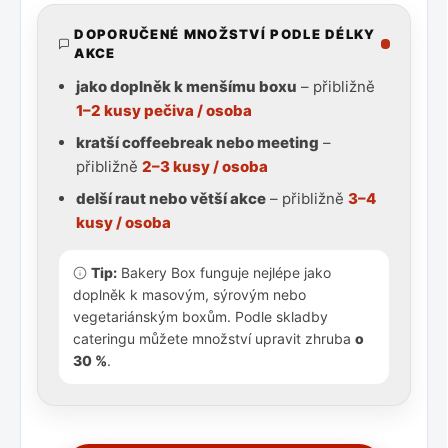
DOPORUČENÉ MNOŽSTVÍ PODLE DÉLKY
AKCE
jako doplněk k menšímu boxu
– přibližně
1–2 kusy pečiva / osoba
kratší coffeebreak nebo meeting
–
přibližně
2–3 kusy / osoba
delší raut nebo větší akce
– přibližně
3–4
kusy / osoba
Tip:
Bakery Box funguje nejlépe jako
doplněk k masovým, sýrovým nebo
vegetariánským boxům. Podle skladby
cateringu můžete množství upravit zhruba
o
30 %
.