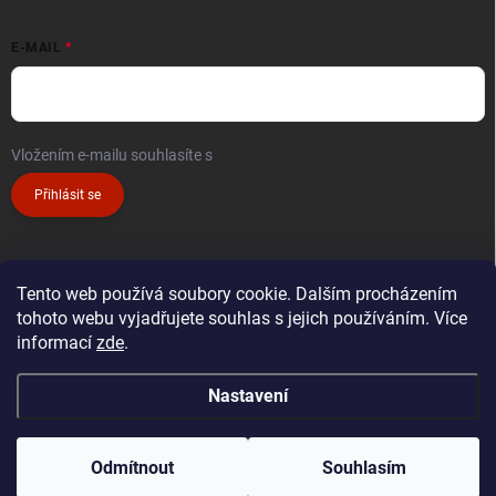
E-MAIL
Vložením e-mailu souhlasíte s
podmínkami ochrany osobních údajů
Přihlásit se
Tento web používá soubory cookie. Dalším procházením
tohoto webu vyjadřujete souhlas s jejich používáním. Více
informací
zde
.
Nastavení
Copyright 2026
Restaurace Podolka
. Všechna práva vyhrazena.
Upravit
nastavení cookies
Odmítnout
Souhlasím
Vytvořil Shoptet