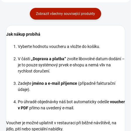
Zobrazit všechny související produkty
Jak nákup probíhá
Vyberte hodnotu voucheru a vložte do košíku.
V části
„Doprava a platba“
zvolte libovolné datum dodání –
je to pouze systémový prvek e-shopu a nemá vliv na
rychlost doručení.
Zadejte
jméno a e-mail příjemce
(případně fakturační
údaje).
Po úhradě objednávky náš bot automaticky odešle
voucher
v PDF
přímo na uvedený e-mail.
Voucher je možné uplatnit v restauraci při běžné návštěvě, na
jídlo, pití nebo speciální nabídky.