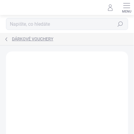
Přejít
na
obsah
Hledat
DÁRKOVÉ VOUCHERY