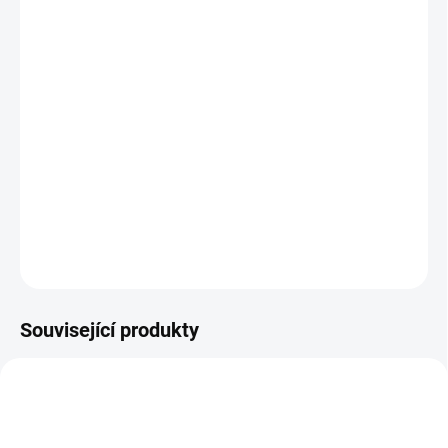
Dárkový voucher do Restaurace Podolka
je skvělým způsobem,
jak potěšit vaše blízké dobrým jídlem a příjemnou atmosférou u
vody. Vyberte si hodnotu 500 / 1000 / 2000 Kč, vložte voucher do
košíku a zbytek nechte na nás.
Po zaplacení obdrží příjemce na svůj e-mail
PDF voucher s
unikátním kódem
, který může uplatnit při návštěvě naší
restaurace.
DETAILNÍ INFORMACE
ZEPTAT SE
Související produkty